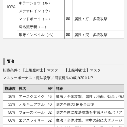
キラーショウ（ル）
100%
メテオレイン（ウ）
マッドボーイ（ユ）
80
属性：打、多段攻撃
瞬迅流牙斬（ニ）
銀牙インペイル（ペ）
80
属性：突、多段攻撃
賢者
転職条件：【上級魔術士】マスター+【上級神術士】マスター
マスターボーナス：魔法攻撃／回復魔法の威力20％UP
熟練度
技名
AP
詳細
16%
アースクエイク
46
魔法／全体攻撃、属性：地面、効果：怯み
33%
オルキュアフル
40
味方全体のHPを台回復
50%
フォースベール
32
味方全体に魔法攻撃を半減させるバリア
66%
エアスライサー
52
魔法／全体攻撃、空中の敵に大ダメージ