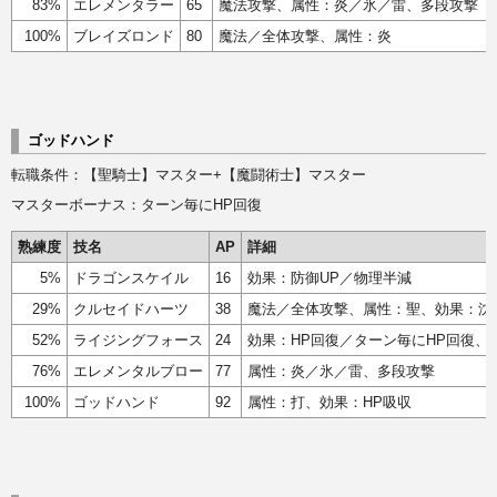
83%
エレメンタラー
65
魔法攻撃、属性：炎／氷／雷、多段攻撃
100%
ブレイズロンド
80
魔法／全体攻撃、属性：炎
ゴッドハンド
転職条件：【聖騎士】マスター+【魔闘術士】マスター
マスターボーナス：ターン毎にHP回復
熟練度
技名
AP
詳細
5%
ドラゴンスケイル
16
効果：防御UP／物理半減
29%
クルセイドハーツ
38
魔法／全体攻撃、属性：聖、効果：沈
52%
ライジングフォース
24
効果：HP回復／ターン毎にHP回復、
76%
エレメンタルブロー
77
属性：炎／氷／雷、多段攻撃
100%
ゴッドハンド
92
属性：打、効果：HP吸収