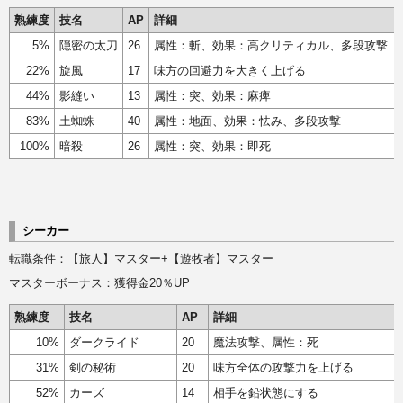
熟練度
技名
AP
詳細
5%
隠密の太刀
26
属性：斬、効果：高クリティカル、多段攻撃
22%
旋風
17
味方の回避力を大きく上げる
44%
影縫い
13
属性：突、効果：麻痺
83%
土蜘蛛
40
属性：地面、効果：怯み、多段攻撃
100%
暗殺
26
属性：突、効果：即死
シーカー
転職条件：【旅人】マスター+【遊牧者】マスター
マスターボーナス：獲得金20％UP
熟練度
技名
AP
詳細
10%
ダークライド
20
魔法攻撃、属性：死
31%
剣の秘術
20
味方全体の攻撃力を上げる
52%
カーズ
14
相手を鉛状態にする