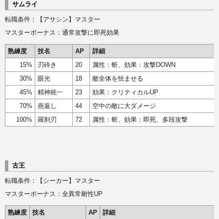
サムライ
転職条件：【アサシン】マスター
マスターボーナス：通常攻撃に即死効果
熟練度
技名
AP
詳細
15%
刃砕き
20
属性：斬、効果：攻撃DOWN
30%
眼光
18
敵全体を怯ませる
45%
精神統一
23
効果：クリティカルUP
70%
燕返し
44
空中の敵に大ダメージ
100%
羅刹刃
72
属性：斬、効果：即死、多段攻撃
古王
転職条件：【シーカー】マスター
マスターボーナス：全異常耐性UP
熟練度
技名
AP
詳細