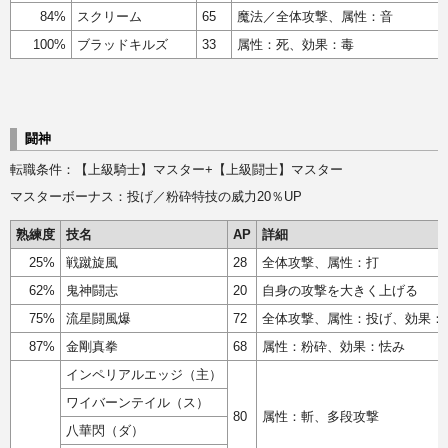
84%
スクリーム
65
魔法／全体攻撃、属性：音
100%
ブラッドキルズ
33
属性：死、効果：毒
闘神
転職条件：【上級騎士】マスター+【上級闘士】マスター
マスターボーナス：投げ／粉砕特技の威力20％UP
熟練度
技名
AP
詳細
25%
戦蹴旋風
28
全体攻撃、属性：打
62%
鬼神闘志
20
自身の攻撃を大きく上げる
75%
流星闘風爆
72
全体攻撃、属性：投げ、効果：
87%
金剛真拳
68
属性：粉砕、効果：怯み
インペリアルエッジ（主）
ワイバーンテイル（ス）
80
属性：斬、多段攻撃
八華閃（ダ）