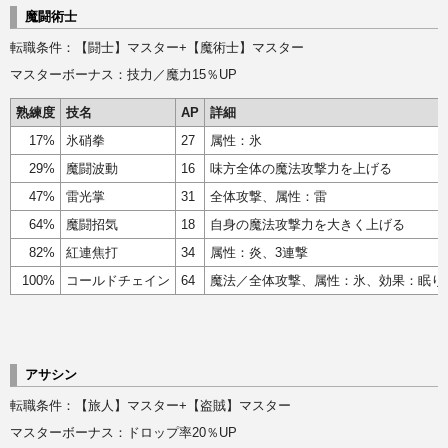
魔闘術士
転職条件：【闘士】マスター+【魔術士】マスター
マスターボーナス：技力／魔力15％UP
熟練度
技名
AP
詳細
17%
氷硝拳
27
属性：氷
29%
魔闘波動
16
味方全体の魔法攻撃力を上げる
47%
雷光掌
31
全体攻撃、属性：雷
64%
魔闘招気
18
自身の魔法攻撃力を大きく上げる
82%
紅連焦打
34
属性：炎、3連撃
100%
コールドチェイン
64
魔法／全体攻撃、属性：氷、効果：眠り
アサシン
転職条件：【旅人】マスター+【盗賊】マスター
マスターボーナス：ドロップ率20％UP