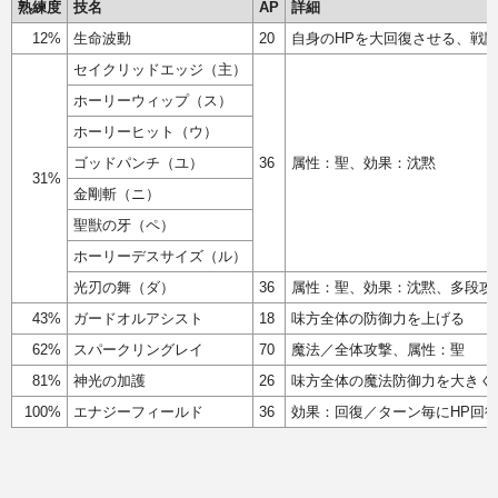
熟練度
技名
AP
詳細
12%
生命波動
20
自身のHPを大回復させる、戦
セイクリッドエッジ（主）
ホーリーウィップ（ス）
ホーリーヒット（ウ）
ゴッドパンチ（ユ）
36
属性：聖、効果：沈黙
31%
金剛斬（ニ）
聖獣の牙（ペ）
ホーリーデスサイズ（ル）
光刃の舞（ダ）
36
属性：聖、効果：沈黙、多段攻
43%
ガードオルアシスト
18
味方全体の防御力を上げる
62%
スパークリングレイ
70
魔法／全体攻撃、属性：聖
81%
神光の加護
26
味方全体の魔法防御力を大きく
100%
エナジーフィールド
36
効果：回復／ターン毎にHP回