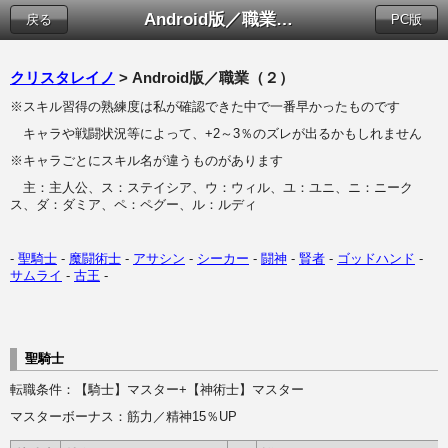
Android版／職業（２）
戻る
PC版
クリスタレイノ
> Android版／職業（２）
※スキル習得の熟練度は私が確認できた中で一番早かったものです
キャラや戦闘状況等によって、+2～3％のズレが出るかもしれません
※キャラごとにスキル名が違うものがあります
主：主人公、ス：ステイシア、ウ：ウィル、ユ：ユニ、ニ：ニーク
ス、ダ：ダミア、ペ：ペグー、ル：ルディ
-
聖騎士
-
魔闘術士
-
アサシン
-
シーカー
-
闘神
-
賢者
-
ゴッドハンド
-
サムライ
-
古王
-
聖騎士
転職条件：【騎士】マスター+【神術士】マスター
マスターボーナス：筋力／精神15％UP