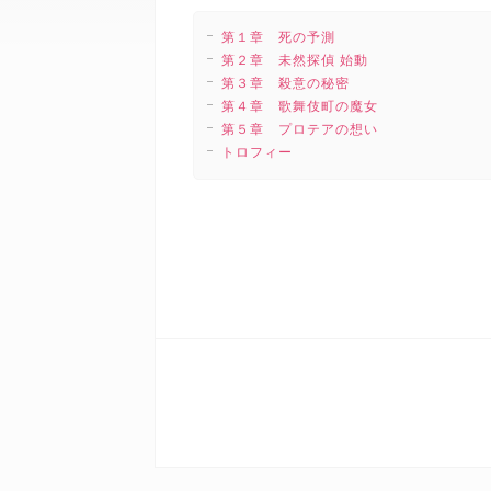
第１章 死の予測
第２章 未然探偵 始動
第３章 殺意の秘密
第４章 歌舞伎町の魔女
第５章 プロテアの想い
トロフィー