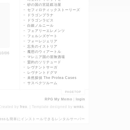
砂の国の宮廷鍛冶屋
セフィロティックストーリーズ
ドラゴンプラナ
ドラゴンラピス
白銀ノルニール
フェアリーエレメンツ
フェルンズゲート
フォーレジェリア
忘失のイストリア
魔想のウィアートル
0/06
マレニア国の冒険酒場
盟約のソリテュード
レヴナントサーガ
レヴナントドグマ
未然探偵 The Protea Cases
サスペクツルーム
PAGETOP
RPG My Memo
login
Created by
freo
.
Template designed by
wmks
.
Pressも簡単にインストールできるレンタルサーバー