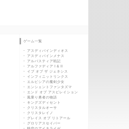
ゲーム一覧
アスディバインディオス
アスディバインメナス
アルバスティア戦記
アルファディア I & II
イブ オブ ザ ジェネシス
インフィニットリンクス
エルピシアの魔剣少女
エンシェントファンタズマ
エンド オブ アスピレイション
風乗り勇者の物語
キングズディセント
クリスタルオーサ
クリスタレイノ
グレイス オブ リトアール
グロリアスセイバー
時空のアイネライゼ