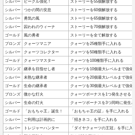
シルバー
ビークル強化！
ストーリーを55個解放する
シルバー
つかの間の安息
ストーリーを60個解放する
シルバー
勇気の風
ストーリーを65個解放する
シルバー
囚われのウィーナ
ストーリーを70個解放する
ゴールド
風の勇者
ストーリーを全て解放する
ブロンズ
クォーツマニア
クォーツを25種類手に入れる
シルバー
クォーツコレクター
クォーツを50種類手に入れる
ゴールド
クォーツマスター
クォーツを100種類手に入れる
ブロンズ
継承を目指せし者
クォーツを10個最大レベルまで強化
シルバー
未熟な継承者
クォーツを20個最大レベルまで強化
ゴールド
生命の継承者
クォーツを30個最大レベルまで強化
ブロンズ
微かな灯火
クォーツボーナスを1つ発生させる
シルバー
生命の灯火
クォーツボーナスを3つ同時に発生
ゴールド
「おもちゃ王」誕生！
「おもちゃ王の証」を手に入れる
シルバー
ご利用は計画的に
「招きネコ」を手に入れる
シルバー
トレジャーハンター
「ダイヤクォーツの王冠」を手に入