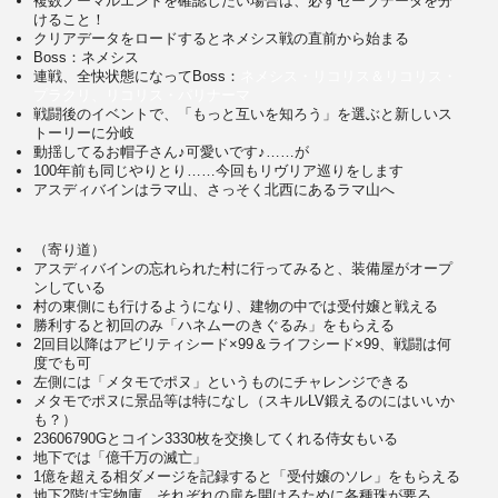
複数ノーマルエンドを確認したい場合は、必ずセーブデータを分
けること！
クリアデータをロードするとネメシス戦の直前から始まる
Boss：ネメシス
連戦、全快状態になってBoss：
ネメシス・リコリス＆リコリス・
プラクリ、リコリス・パリナーマ
戦闘後のイベントで、「もっと互いを知ろう」を選ぶと新しいス
トーリーに分岐
動揺してるお帽子さん♪可愛いです♪……が
100年前も同じやりとり……今回もリヴリア巡りをします
アスディバインはラマ山、さっそく北西にあるラマ山へ
（寄り道）
アスディバインの忘れられた村に行ってみると、装備屋がオープ
ンしている
村の東側にも行けるようになり、建物の中では受付嬢と戦える
勝利すると初回のみ「ハネムーのきぐるみ」をもらえる
2回目以降はアビリティシード×99＆ライフシード×99、戦闘は何
度でも可
左側には「メタモでポヌ」というものにチャレンジできる
メタモでポヌに景品等は特になし（スキルLV鍛えるのにはいいか
も？）
23606790Gとコイン3330枚を交換してくれる侍女もいる
地下では「億千万の滅亡」
1億を超える相ダメージを記録すると「受付嬢のソレ」をもらえる
地下2階は宝物庫、それぞれの扉を開けるために各種珠が要る