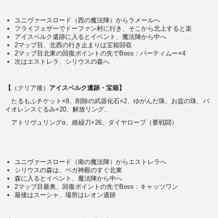
ユニヴァースロード（西の魔法陣）からラメールへ
フライフェザーでドーファン村に行き、そこから北上すると楽
アイスベルク遺跡に入るとイベント、魔法陣から中へ
2マップ目、北西の行き止まりは宝箱回収
2マップ目北東の回復ポイントの先でBoss：パーティムー×4
次はエストレラ、シリウスの森へ
【
（クリア後）
アイスベルク遺跡・宝箱】
たるもふチケット×8、削除の武器化石×2、ゆがんだ珠、お盆の珠、バ
イオレンスぐるみ+20、解放リング、
アトリヴュリングα、絡繰刀+26、ダイヤローブ（要戦闘）
ユニヴァースロード（南の魔法陣）からエストレラへ
シリウスの森は、ベガ神殿のすぐ北東
森に入るとイベント、魔法陣から中へ
2マップ目最奥、回復ポイントの先でBoss：キャッツワン
最後はスーシャ、場所はレオン遺跡