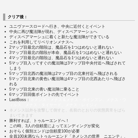
クリア後：
ユニヴァースロードヘ行き、中央に近付くとイベント
中央に再び魔法陣が現れ、ディスペアマーシュへ
ディスペアマーシュに着くと新たな魔法陣ができている
これを利用してリベリオンメナスへ
2マップ目最北の階段は、魔晶石を1つはめないと通れない
3マップ目最北の階段が本命、魔晶石を1つはめないと通れない
4マップ目最北の階段は、魔晶石を1つはめないと通れない
5マップ目入ってすぐの魔法陣は3マップ目中央付近へ飛ばされて
しまう
5マップ目北西の魔法陣は2マップ目の北東付近へ飛ばされる
5マップ目北東の黄色い魔法陣は4マップ目の北西あたりへ飛ばさ
れる
5マップ目北東の青い魔法陣に乗ること
6マップ目回復ポイントの先でイベント
LastBoss：
ネメシス・メナス＆メナス・ポインズン、メナス・ウ
ィルス、メナス・タイヤード、メナス・レイジィ
ネメシス以外を攻撃して倒すと、名前のとおりの状態異常をばら
まいてきます
勝利すれば、トゥルーエンドへ！
この時、3人の信頼度によってエンディングが変化
おそらく個別エンドは信頼度100が必要
全員100未満ならトゥルーエンド「ネメシスの世界 ニエンテ」、