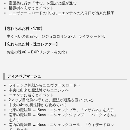
宿屋奥に行き「休む」を選ぶと話が進む
世界樹へ向かうとイベント
ユニヴァースロードの中央にニエンテへの入り口が出来た様子
【忘れられた村・宝箱】
中くらいの鉱石×6、ジジョコロリンS×3、ライフシード×5
【忘れられた村・珠コレクター】
お盆の珠×6 ⇔EXPリング（村の北）
ディスペアマーシュ
ライラック神殿からユニヴァースロードへ
中央に出来た魔法陣からニエンテへ
ニエンテに着くとイベント
2マップ目北側へ行くと、魔法が通路を塞いでいる
中央の4つの魔法陣から攻めていく
北東の魔法陣 → Boss：エシェックブラ、「マサムネ」を入手
南東の魔法陣 → Boss：エシェックジャンプ、「ハニクマさん」
を入手
南西の魔法陣 → Boss：エシェックコール、「ウィザードロッ
ド」を入手