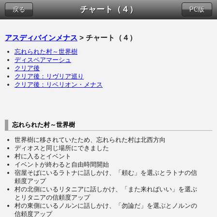
チャート（４）
戻る
PC版
アスディバインメナス
> チャート（４）
忘れられた村～世界樹
ディスペアマーシュ
クリア後
クリア後：リヴリア巡り
クリア後：リベリオン・メナス
忘れられた村～世界樹
世界樹に移されていたため、忘れられた村は北西方向
ディオスと同じ場所にできました
村に入るとイベント
イベントが終わると自由時間開始
宿屋そばにいるラトナに話しかけ、「頼む」を選ぶとラトナの信
頼度アップ
村の北側にいるリタニアに話しかけ、「また来ればいい」を選ぶ
とリタニアの信頼度アップ
村の東側にいるノルンに話しかけ、「勿論だ」を選ぶとノルンの
信頼度アップ