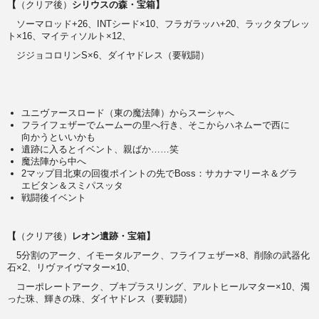
【
（クリア後）
シリウスの森・宝箱】
ソーマロッド+26、INTシード×10、フラガラッハ+20、ラックタブレッ
ト×16、マイティソルト×12、
ジジョコロリンS×6、ダイヤドレス（要戦闘）
ユニヴァースロード（東の魔法陣）からスーシャへ
フライフェザーでムームーの里へ行き、そこからハネムーで西に
向かうといいかも
遺跡に入るとイベント、親ばか……笑
魔法陣から中へ
2マップ目北東の回復ポイントの先でBoss：サカナマリーネ＆グラ
エビタン＆スミパスッタ
戦闘後イベント
【
（クリア後）
レオン遺跡・宝箱】
5分割のアーク、イモータルアーク、フライフェザー×8、削除の武器化
石×2、リヴァイヴマター×10、
コーポレートアーク、ブキプラスリング、アルトヒールマター×10、濁
った珠、輝きの珠、ダイヤドレス（要戦闘）