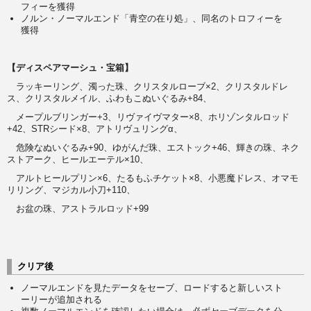
フィーを獲得
ノルン・ノーマルエンド「青空の在り処」、同名のトロフィーを
獲得
【ディスペアマーシュ・宝箱】
ラッキーリング、濁った珠、クリスタルローブ×2、クリスタルドレ
ス、クリスタルメイル、ふわもこぬいぐるみ+84、
メープルブリンガー+3、リヴァイヴマター×8、ホリゾンタルロッド
+42、STRシード×8、アトリヴュリングα、
危険なぬいぐるみ+90、ゆがんだ珠、エストック+46、輝きの珠、ネク
ストアーク、ヒールエーテル×10、
アルトヒールプリン×6、たるもふチケット×8、小悪魔ドレス、オマモ
リリング、マジカル小刀+110、
お盆の珠、アストラルロッド+99
クリア後
ノーマルエンドを見たデータをセーブ、ロードすると新しいスト
ーリーが追加される