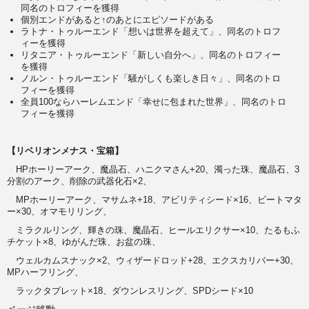
同名のトロフィーを獲得
個別エンドがあると↑のあとにエピソードがある
ラトナ・トゥルーエンド「想いは世界を超えて」、同名のトロフ
ィーを獲得
リタニア・トゥルーエンド「新しい自分へ」、同名のトロフィー
を獲得
ノルン・トゥルーエンド「騒がしくも楽しき日々」、同名のトロ
フィーを獲得
全員100ならハーレムエンド「幸せに包まれた世界」、同名のトロ
フィーを獲得
【リベリオンメナス・宝箱】
HPホーリーアーク、魔晶石、ハニクマさん+20、濁った珠、魔晶石、3
分割のアーク、削除の武器化石×2、
MPホーリーアーク、マサムネ+18、アビリティシード×16、ビートマタ
ー×30、オマモリリング、
ミラクルリング、輝きの珠、魔晶石、ヒールエリクサー×10、たるもふ
チケット×8、ゆがんだ珠、お盆の珠、
ウェルカムスナック×2、ウィザードロッド+28、エクスカリバー+30、
MPハーフリング、
ラックタブレット×18、ダウンレスリング、SPDシード×10