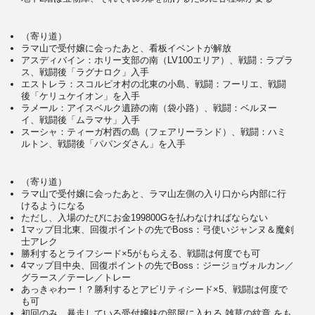
（寄り道）
ラマ山で受付嬢に会ったあと、看板イベントが解放
アスディバイン：ホリー支部の南（LV100エリア）、戦闘：ラプラ
ス、戦闘後「ラグナロク」入手
エストレラ：スコルピオ村の北東の小島、戦闘：フーリエ、戦闘
後「ケリュケイオン」を入手
ラメール：アイスベルク遺跡の南（袋小路）、戦闘：ベルヌー
イ、戦闘後「ムラマサ」入手
スーシャ：ティーガ村西の島（フェアリーランド）、戦闘：ハミ
ルトン、戦闘後「パパンダさん」を入手
（寄り道）
ラマ山で受付嬢に会ったあと、ラマ山左側の入り口から内部に行
けるようになる
ただし、入場のたびにお金199800Gを払わなければならない
1マップ目北東、回復ポイントの先でBoss：弓使いジャンヌ＆魔剣
士アレク
勝利するとライフシード×5がもらえる、戦闘は何度でも可
4マップ目中央、回復ポイントの先でBoss：ジージョヴォルカン／
グラース／テーレ／トレー
あっきゃわー！？勝利するとアビリティシード×5、戦闘は何度で
も可
初回のみ、暴走している受付嬢妹の部屋に入れる 雑草の紋章 をも