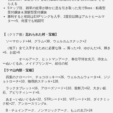
らえる
5マップ目、雑草の紋章が静かに息を引き取った先でBoss：粘着型
受付嬢妹＆潔癖型受付嬢妹
勝利すると初回はEXPリングを入手、2度目以降はアルトヒールマ
ター×5、何度でも戦闘可
【
（クリア後）
忘れられた村・宝箱】
ソーマロッド+44、グラム+38、ウェルカムスナック×2
（地下）全て入手するために必要な珠 → 濁った×9、ゆがんだ×6、輝き
×6、お盆×6
オールアーク、ヒットマンアーク、奉仕守侍女光刀、侍女ム
ーぬいぐるみ、メイドブリンガー、給仕の杖
【ラマ山内部・宝箱】
四葉のクローバー、チョコロッキー+26、ウェルカムウォータ×4、ジジ
ョトローチ×10、物理的ステッキ+128、
ラックタブレット×16、アローズソード+110、龍斬刀+62、大きい鉱
石、アビリティシード×6、
あま～いぬいぐるみ+22、STRシード×10、VITシード×10、ダイナミッ
ク杖+27、アンカースリングα、
B・チェインアーク、ノンマジックアーク、もふの太刀+24