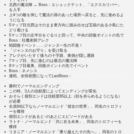
北西の魔法陣 → Boss：エシェックテット、「エクスカリバー」
を入手
上4つの敵を倒して魔法の扉のあった場所へ戻ると、先に進めるよ
うになる
5マップ目北西はそのまま東方向に踏み出せば宝箱のある小島にた
どり着ける
5マップ目の左半分をぐるりと回って、中央の回復ポイントの先で
Boss：狂魔術師アレク
戦闘後イベント……ジャンヌ一生の不覚！
「ジャンヌのお守り」を受け取る
アレクがいたすぐ後ろの十字路、東側が隠し通路
7マップ目、先に進むのは最北の魔法陣
8マップ目最奥、回復ポイントの先でイベント
Boss：ネメシス
連戦、全快状態になってLastBoss：
ネメシス・リコリス＆リコリ
ス・プラクリ、リコリス・パリナーマ
勝利でノーマルエンディング
この時、3人の信頼度によってエンディングが変化
おそらく個別エンドは信頼度85以上（顔を赤らめるようになる）
が必要
全員84以下ならノーマルエンド「彼女の世界」、同名のトロフィ
ーを獲得
個別エンドがあると↑のあとにエピソードがある
ラトナ・ノーマルエンド「共に在る未来」、同名のトロフィーを
獲得
リタニア・ノーマルエンド「乗り越えたその先へ」、同名のトロ