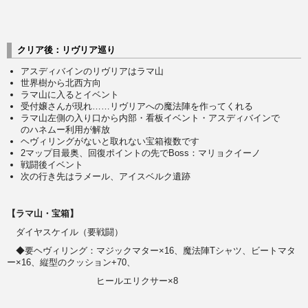
クリア後：リヴリア巡り
アスディバインのリヴリアはラマ山
世界樹から北西方向
ラマ山に入るとイベント
受付嬢さんが現れ……リヴリアへの魔法陣を作ってくれる
ラマ山左側の入り口から内部・看板イベント・アスディバインで
のハネムー利用が解放
ヘヴィリングがないと取れない宝箱複数です
2マップ目最奥、回復ポイントの先でBoss：マリョクイーノ
戦闘後イベント
次の行き先はラメール、アイスベルク遺跡
【ラマ山・宝箱】
ダイヤスケイル（要戦闘）
◆要ヘヴィリング：マジックマター×16、魔法陣Tシャツ、ビートマタ
ー×16、縦型のクッション+70、
ヒールエリクサー×8