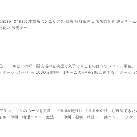
喚系 - &nbsp; &nbsp; 攻撃系 No エリア名 効果 解放条件 1 未来の賢
剣使い 設定チー...
単位、 ルビーの町・闘技場の交換屋で入手できるものはシツジコイン単位、
 詳細 ポーションゼリー 100G 戦闘中、1チームのHPを200回復する。 ポーショング
 ★武器・アラン、ギルのページを更新 『鳳凰幻想剣』『世界樹の杖』が確認で
&nbsp; ★スキル・仲間（物理１＆２、魔法） 仲間（召喚・特殊） 絆エリア チケ