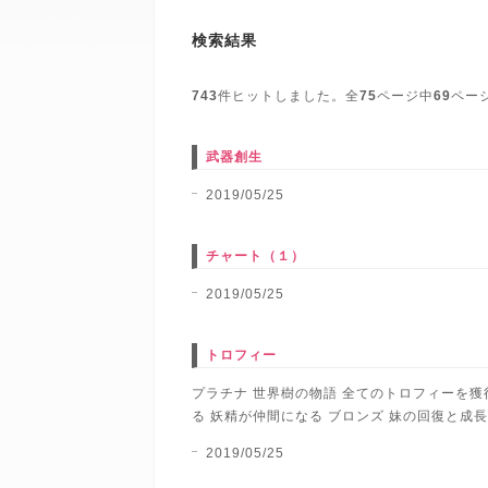
検索結果
743
件ヒットしました。全
75
ページ中
69
ペー
武器創生
2019/05/25
チャート（１）
2019/05/25
トロフィー
プラチナ 世界樹の物語 全てのトロフィーを獲
る 妖精が仲間になる ブロンズ 妹の回復と成長
2019/05/25