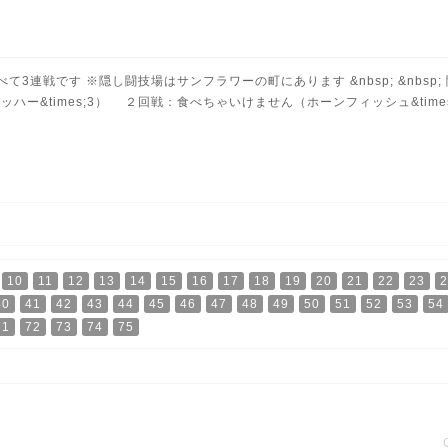
連戦です ※隠し闘技場はサンフラワーの町にあります &nbsp; &nbsp;
ハー&times;3） ２回戦：食べちゃいけません（ホーンフィッシュ&tim
10
11
12
13
14
15
16
17
18
19
20
21
22
23
2
40
41
42
43
44
45
46
47
48
49
50
51
52
53
54
71
72
73
74
75