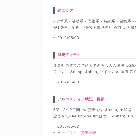
絆エリア
- 攻撃系 - 補助系 - 回復系 - 特殊系 - 召
が1.2倍になる。 僧侶 + 魔法使い が加入 2 魔
2019/05/03
消費アイテム
※各町の道具屋で購入できるものの値段はG
位です。 &nbsp; &nbsp; アイテム名 値段
2019/05/03
アルバスティア戦記、更新
5/2～3の2日間での更新です &nbsp;
認できた&hellip;&hellip;はず。 
2019/05/03
カテゴリー：
更新履歴