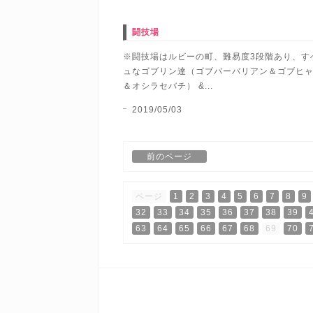
闘技場
※闘技場はルビーの町、難易度3段階あり、すべて3
ュなゴブリン達（ゴブバーバリアン＆ゴブヒャッ
＆オシラセバチ） &...
2019/05/03
前のページ
ページ
1
2
3
4
5
6
7
8
9
32
33
34
35
36
37
38
39
63
64
65
66
67
68
69
70