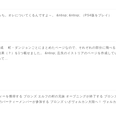
こっち。オレについてくるんですよ～。 &nbsp; &nbsp; （PS4版をプレイ）
成 町・ダンジョンごとにまとめたページなので、それぞれの部分に飛べるように
（？）を1つ載せました。 &nbsp; 忘失のイストリアのページを作成し
...
ィーを獲得する ブロンズ エルフの村の兄妹 オープニングが終了する ブロン
のパーティーメンバーが参加する ブロンズ いざヴォルカン大陸へ！ ヴォルカン