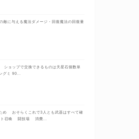
者 設定チームの敵に与える魔法ダメージ・回復魔法の回復量
 ショップで交換できるものは天星石個数単
ミ 90...
きたため おそらくこれで3人とも武器はすべて確
ット召喚 闘技場 消費...