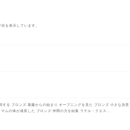
ジ目を表示しています。
得する ブロンズ 葛藤からの始まり オープニングを見た ブロンズ 小さな決意
 マムの体が成長した ブロンズ 仲間の力を結集 ラテル・クエス...