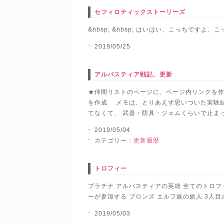
セフィロティックストーリーズ
&nbsp; &nbsp; はいはい、こっちですよ、
2019/05/25
アルバスティア戦記、更新
★仲間リストのページに、ページ内リンクを作
を作成 メモは、とりあえず思いついた実験結果
てなくて、 武器・防具・ジェムくらいで止まって
2019/05/04
カテゴリー：
更新履歴
トロフィー
プラチナ アルバスティアの英雄 全てのトロフ
ーが参加する ブロンズ エルフ族の旅人 3人目
2019/05/03