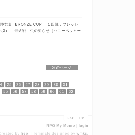
 闘技場：BRONZE CUP １回戦：フレッシ
es;3） 最終戦：虫の知らせ（ハニーベッヒー
次のページ
4
25
26
27
28
29
30
31
55
56
57
58
59
60
61
62
PAGETOP
RPG My Memo
login
Created by
freo
.
Template designed by
wmks
.