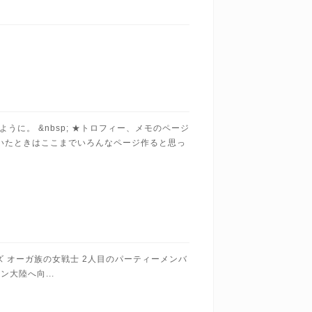
。 &nbsp; ★トロフィー、メモのページ
ていたときはここまでいろんなページ作ると思っ
ズ オーガ族の女戦士 2人目のパーティーメンバ
大陸へ向...