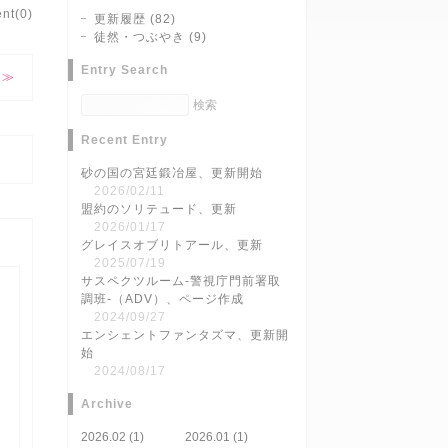
nt(0)
更新履歴 (82)
徒然・つぶやき (9)
Entry Search
Recent Entry
砂の国の宮廷鍛冶屋、更新開始
2026/02/11
盟約のソリテュード、更新
2026/01/17
グレイスオブリトアール、更新
2025/07/19
サスペクツルーム-警視庁門前署取
調班-（ADV）、ページ作成
2024/09/27
エンシェントファンタズマ、更新開
始
2024/08/17
Archive
2026.02 (1)
2026.01 (1)