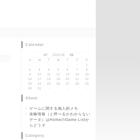
Calendar
07
2026.08
09
S
M
T
W
T
F
S
-
-
-
-
-
-
1
2
3
4
5
6
7
8
9
10
11
12
13
14
15
16
17
18
19
20
21
22
23
24
25
26
27
28
29
30
31
-
-
-
-
-
About
ゲームに関する個人的メモ
攻略情報（と呼べるかわからない
データ）はHomeのGame Listか
らどうぞ
Category