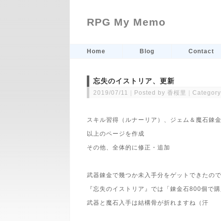
RPG My Memo
Home
Blog
Contact
忘失のイストリア、更新
2019/07/11
Posted by 香桜里
Category
スキル習得（ルナーリア）、ジェム＆魔石錬
以上のページを作成
その他、全体的に修正・追加
武器錬金で幾つか未入手分をゲットできたの
『忘失のイストリア』では「錬金石800個で
武器と魔石入手は結構骨が折れますね（汗